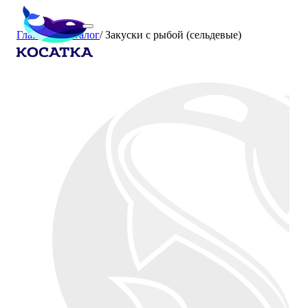
Главная
/
Каталог
/
Закуски с рыбой (сельдевые)