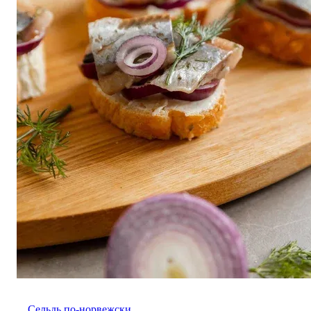
Сельдь по-норвежски