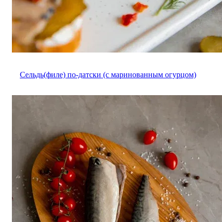
Сельдь(филе) по-датски (с маринованным огурцом)