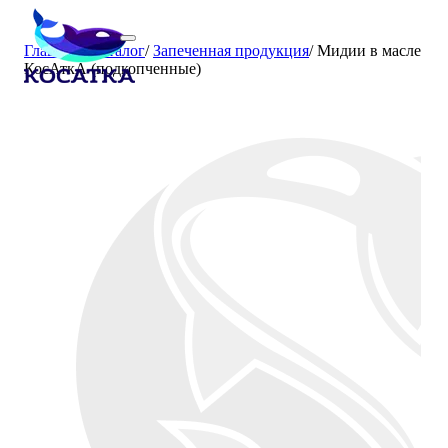
Главная
/
Каталог
/
Запеченная продукция
/
Мидии в масле
КосАткА (подкопченные)