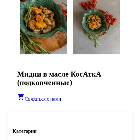
Мидии в масле КосАткА
(подкопченные)
shopping_cart
Связаться с нами
Категории