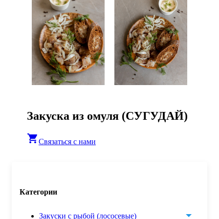
Закуска из омуля (СУГУДАЙ)
shopping_cart
Связаться с нами
Категории
Закуски с рыбой (лососевые)