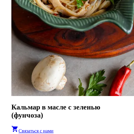
Кальмар в маcле с зеленью
(фунчоза)
shopping_cart
Связаться с нами